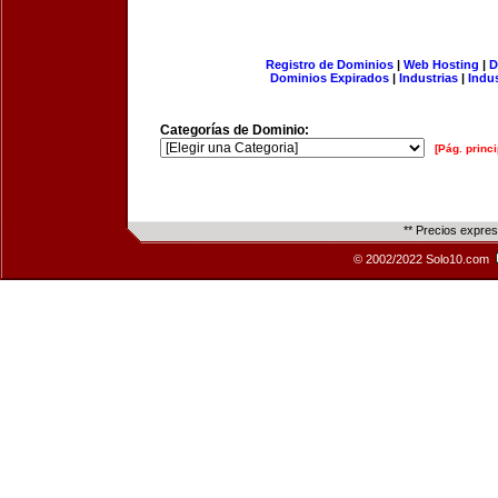
Registro de Dominios
|
Web Hosting
|
D
Dominios Expirados
|
Industrias
|
Indu
Categorías de Dominio:
[Pág. princi
** Precios expre
© 2002/2022 Solo10.com