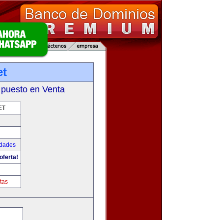
et
 puesto en Venta
ET
udades
oferta!
tas