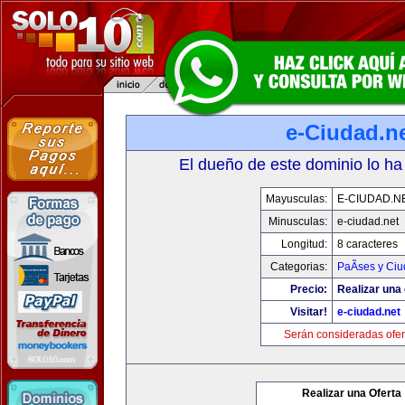
e-Ciudad.n
El dueño de este dominio lo ha
Mayusculas:
E-CIUDAD.N
Minusculas:
e-ciudad.net
Longitud:
8 caracteres
Categorias:
PaÃ­ses y Ci
Precio:
Realizar una 
Visitar!
e-ciudad.net
Serán consideradas ofer
Realizar una Oferta