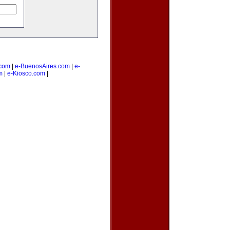
com
|
e-BuenosAires.com
|
e-
m
|
e-Kiosco.com
|