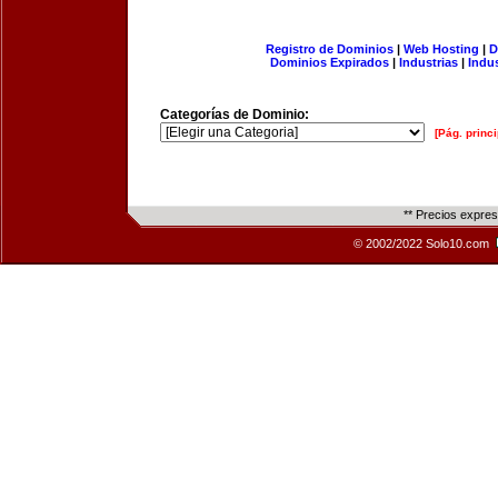
Registro de Dominios
|
Web Hosting
|
D
Dominios Expirados
|
Industrias
|
Indu
Categorías de Dominio:
[Pág. princi
** Precios expre
© 2002/2022 Solo10.com