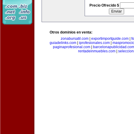
Precio Ofrecido $
Otros dominios en venta:
zonabursatil.com
|
exportimportguide.com
|
f
guiadelinks.com
|
iprofesionales.com
|
maspromoci
paginaprofesional.com
|
barcelonapublicidad.co
rentadeinmuebles.com
|
seleccio