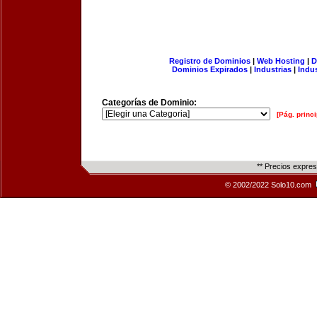
Registro de Dominios
|
Web Hosting
|
D
Dominios Expirados
|
Industrias
|
Indu
Categorías de Dominio:
[Pág. princi
** Precios expre
© 2002/2022 Solo10.com