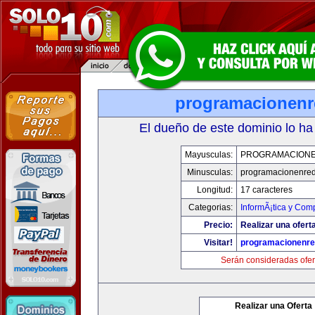
programacionen
El dueño de este dominio lo ha
Mayusculas:
PROGRAMACION
Minusculas:
programacionenre
Longitud:
17 caracteres
Categorias:
InformÃ¡tica y Com
Precio:
Realizar una oferta
Visitar!
programacionenr
Serán consideradas ofer
Realizar una Oferta