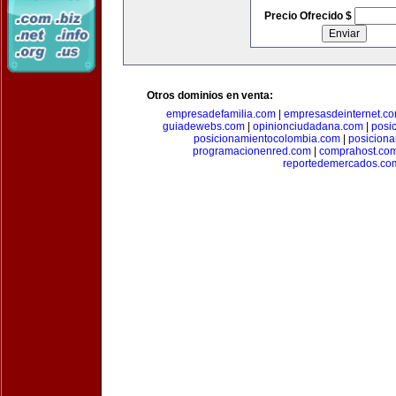
Precio Ofrecido $
Otros dominios en venta:
empresadefamilia.com
|
empresasdeinternet.c
guiadewebs.com
|
opinionciudadana.com
|
posi
posicionamientocolombia.com
|
posicion
programacionenred.com
|
comprahost.co
reportedemercados.co