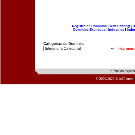
Registro de Dominios
|
Web Hosting
|
D
Dominios Expirados
|
Industrias
|
Indu
Categorías de Dominio:
[Pág. princi
** Precios expre
© 2002/2022 Solo10.com