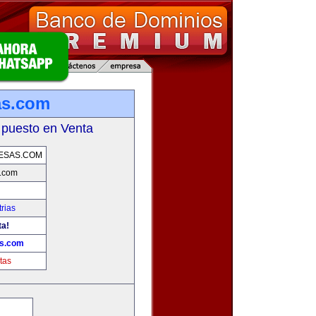
as.com
 puesto en Venta
ESAS.COM
s.com
rias
ta!
as.com
tas