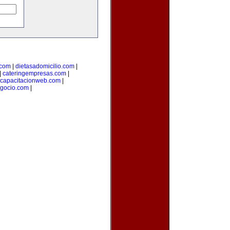
.com
|
dietasadomicilio.com
|
|
cateringempresas.com
|
capacitacionweb.com
|
gocio.com
|