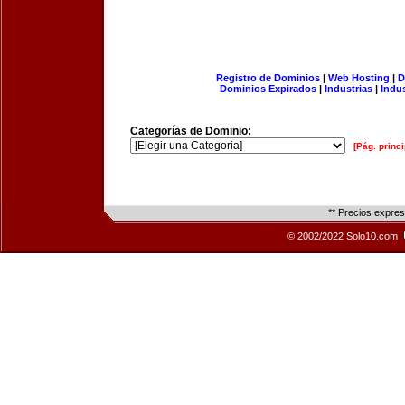
Registro de Dominios
|
Web Hosting
|
D
Dominios Expirados
|
Industrias
|
Indu
Categorías de Dominio:
[Pág. princi
** Precios expre
© 2002/2022 Solo10.com