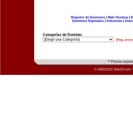
Registro de Dominios
|
Web Hosting
|
D
Dominios Expirados
|
Industrias
|
Indu
Categorías de Dominio:
[Pág. princi
** Precios expre
© 2002/2022 Solo10.com