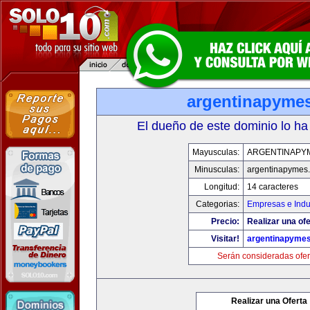
argentinapyme
El dueño de este dominio lo ha
Mayusculas:
ARGENTINAPY
Minusculas:
argentinapymes
Longitud:
14 caracteres
Categorias:
Empresas e Indu
Precio:
Realizar una ofe
Visitar!
argentinapyme
Serán consideradas ofer
Realizar una Oferta