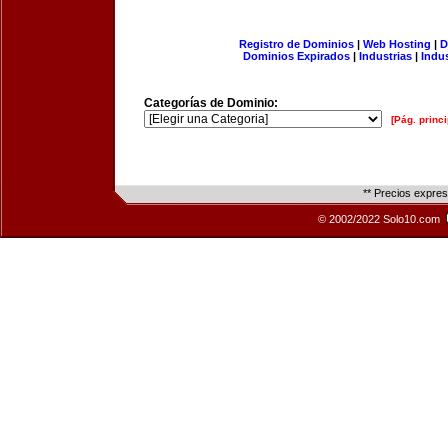
Registro de Dominios
|
Web Hosting
|
D
Dominios Expirados
|
Industrias
|
Indu
Categorías de Dominio:
[Pág. princi
** Precios expre
© 2002/2022 Solo10.com