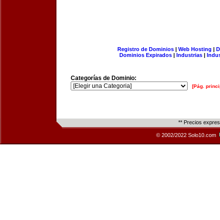
Registro de Dominios
|
Web Hosting
|
D
Dominios Expirados
|
Industrias
|
Indu
Categorías de Dominio:
[Pág. princi
** Precios expre
© 2002/2022 Solo10.com