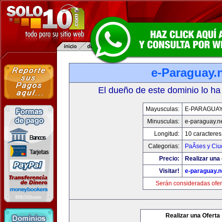
e-Paraguay.
El dueño de este dominio lo ha
Mayusculas:
E-PARAGUAY
Minusculas:
e-paraguay.n
Longitud:
10 caracteres
Categorias:
PaÃ­ses y Ci
Precio:
Realizar una 
Visitar!
e-paraguay.n
Serán consideradas ofer
Realizar una Oferta