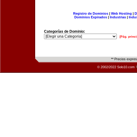
Registro de Dominios
|
Web Hosting
|
D
Dominios Expirados
|
Industrias
|
Indu
Categorías de Dominio:
[Pág. princi
** Precios expre
© 2002/2022 Solo10.com