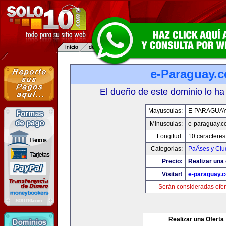
e-Paraguay.
El dueño de este dominio lo ha
Mayusculas:
E-PARAGUA
Minusculas:
e-paraguay.c
Longitud:
10 caracteres
Categorias:
PaÃ­ses y Ci
Precio:
Realizar una 
Visitar!
e-paraguay.
Serán consideradas ofer
Realizar una Oferta