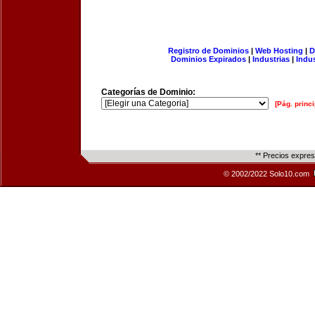
Registro de Dominios
|
Web Hosting
|
D
Dominios Expirados
|
Industrias
|
Indu
Categorías de Dominio:
[Pág. princi
** Precios expre
© 2002/2022 Solo10.com