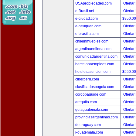
USApropiedades.com
Ofertar
e-Brasil.net
Ofertar
e-ciudad.com
$950.0
e-neuquen.com
Ofertar
e-brasilia.com
Ofertar
chileinmuebles.com
Ofertar
argentinaenlinea.com
Ofertar
comunidadargentina.com
Ofertar
barcelonaempleos.com
Ofertar
hotelesasuncion.com
$550.0
ciberperu.com
Ofertar
clasificadosbogota.com
Ofertar
cordobaguide.com
Ofertar
arequito.com
Ofertar
guiaguatemala.com
Ofertar
provinciasargentinas.com
Ofertar
deuruguay.com
Ofertar
i-guatemala.com
Ofertar