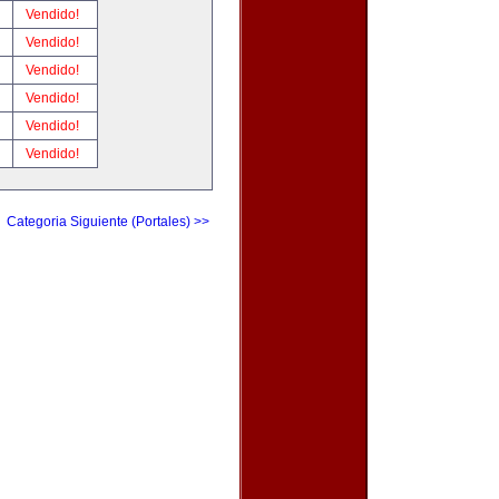
!
Vendido!
!
Vendido!
!
Vendido!
!
Vendido!
!
Vendido!
!
Vendido!
Categoria Siguiente (Portales) >>