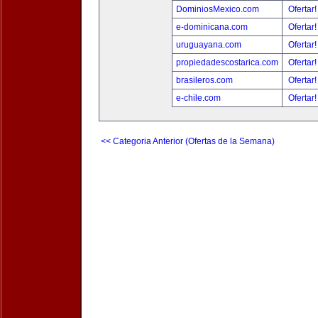
DominiosMexico.com
Ofertar
e-dominicana.com
Ofertar
uruguayana.com
Ofertar
propiedadescostarica.com
Ofertar
brasileros.com
Ofertar
e-chile.com
Ofertar
<< Categoria Anterior (Ofertas de la Semana)